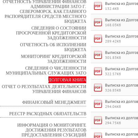
ОТЧЕТНОСТЬ УПРАВЛЕНИЯ ФИНАНСОВ
Выписка из Долгов
АДМИНИСТРАЦИИ ЗАТО Г.
132.4Кб
СЕВЕРОМОРСК, КАК ГЛАВНОГО
РАСПОРЯДИТЕЛЯ СРЕДСТВ МЕСТНОГО
Выписка из Долгов
БЮДЖЕТА
168.03Кб
СВЕДЕНИЯ О СОСТОЯНИИ
ПРОСРОЧЕННОЙ КРЕДИТОРСКОЙ
Выписка из Долгов
ЗАДОЛЖЕННОСТИ
289.42Кб
ОТЧЕТНОСТЬ ОБ ИСПОЛНЕНИИ
БЮДЖЕТА
Выписка из Долгов
МОНИТОРИНГ КРЕДИТОРСКОЙ
301.83Кб
ЗАДОЛЖЕННОСТИ
СВЕДЕНИЯ О ЧИСЛЕННОСТИ
Выписка из Долгов
МУНИЦИПАЛЬНЫХ СЛУЖАЩИХ ЗАТО
322.57Кб
ДОЛГОВАЯ КНИГА
Выписка из долгов
ОТЧЕТ О РЕЗУЛЬТАТАХ ДЕЯТЕЛЬНОСТИ
326.85Кб
УПРАВЛЕНИЯ ФИНАНСОВ
Выписка из долгов
ФИНАНСОВЫЙ МЕНЕДЖМЕНТ
294.04Кб
РЕЕСТР РАСХОДНЫХ ОБЯЗАТЕЛЬСТВ
Выписка из долгов
294.75Кб
ИНФОРМАЦИЯ О МОНИТОРИНГЕ
ДОСТИЖЕНИЯ РЕЗУЛЬТАТОВ
Выписка из долгов
ПРЕДОСТАВЛЕНИЯ СУБСИДИЙ