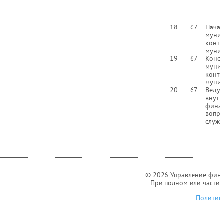
18
67
Нач
мун
ко
мун
19
67
Конс
мун
ко
мун
20
67
Вед
вну
фин
воп
слу
© 2026 Управление фин
При полном или части
Полити