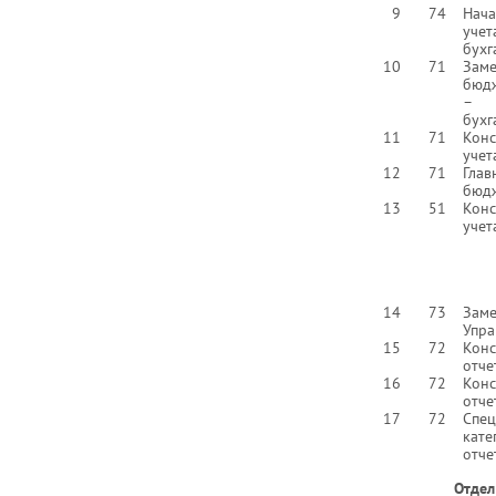
9
74
Нач
уче
бухг
10
71
Заме
бюдж
– з
бухг
11
71
Конс
учет
12
71
Гла
бюдж
13
51
Конс
учет
14
73
Зам
Упра
15
72
Кон
отче
16
72
Кон
отче
17
72
Сп
кат
отче
Отдел