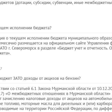
жетов (дотации, субсидии, субвенции, иные межбюджетны
кущем исполнении бюджета?
я о текущем исполнении бюджета муниципального образо
месячно размещается на официальном сайте Управления 
ТО г. Североморск в разделе «Бюджет учет и отчетность. О
жета».
17
бюджет ЗАТО доходы от акцизов на бензин?
ствии со статьей 6.1 Закона Мурманской области от 10.12.
2017) «О межбюджетных отношениях в Мурманской области»
т зачислению налоговые доходы от акцизов на автомобиль
ое топливо, моторные масла для дизельных и (или) карбюр
изводимые на территории Российской Федерации, по диф