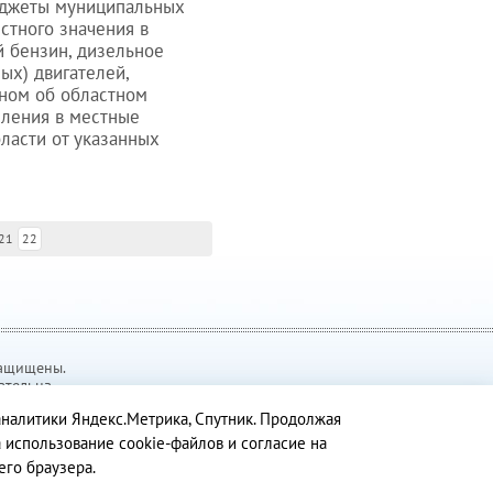
юджеты муниципальных
стного значения в
й бензин, дизельное
ых) двигателей,
оном об областном
сления в местные
ласти от указанных
21
22
защищены.
ательна.
аналитики Яндекс.Метрика, Спутник. Продолжая
 использование cookie-файлов и согласие на
его браузера.