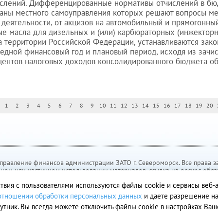
ислений. Дифференцированные нормативы отчислений в б
ганы местного самоуправления которых решают вопросы ме
деятельности, от акцизов на автомобильный и прямогонны
ые масла для дизельных и (или) карбюраторных (инжекторн
 территории Российской Федерации, устанавливаются зак
едной финансовый год и плановый период, исходя из зачи
ентов налоговых доходов консолидированного бюджета об
1
2
3
4
5
6
7
8
9
10
11
12
13
14
15
16
17
18
19
20
правление финансов администрации ЗАТО г. Североморск. Все права 
ном или частичном использовании материалов, ссылка на ресурс обяз
твия с пользователями используются файлы cookie и сервисы веб-
Политика в отношении обработки персональных данных
 отношении обработки персональных данных
и даете разрешение на
Создание сайта – Старт Икс
утник. Вы всегда можете отключить файлы cookie в настройках Ваш