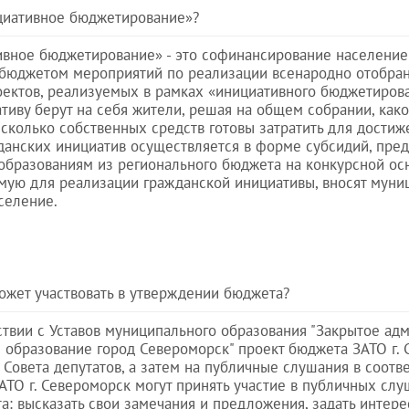
циативное бюджетирование»?
вное бюджетирование» - это софинансирование население
бюджетом мероприятий по реализации всенародно отобран
оектов, реализуемых в рамках «инициативного бюджетирова
тиву берут на себя жители, решая на общем собрании, како
сколько собственных средств готовы затратить для достиже
анских инициатив осуществляется в форме субсидий, пре
бразованиям из регионального бюджета на конкурсной ос
мую для реализации гражданской инициативы, вносят муниц
селение.
ожет участвовать в утверждении бюджета?
ствии с Уставов муниципального образования "Закрытое ад
 образование город Североморск" проект бюджета ЗАТО г. 
Совета депутатов, а затем на публичные слушания в соотве
ЗАТО г. Североморск могут принять участие в публичных сл
а: высказать свои замечания и предложения, задать интер