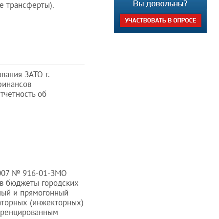
е трансферты).
вания ЗАТО г.
финансов
тчетность об
2007 № 916-01-ЗМО
 в бюджеты городских
ный и прямогонный
аторных (инжекторных)
ференцированным