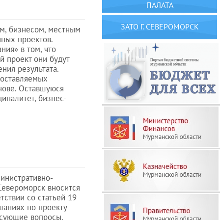
ПАЛАТА
ЗАТО Г. СЕВЕРОМОРСК
м, бизнесом, местным
ных проектов.
ния» в том, что
й проект они будут
ния результата.
доставляемых
нове. Оставшуюся
ипалитет, бизнес-
министративно-
Североморск вносится
тствии со статьей 19
ушаниях по проекту
есующие вопросы.