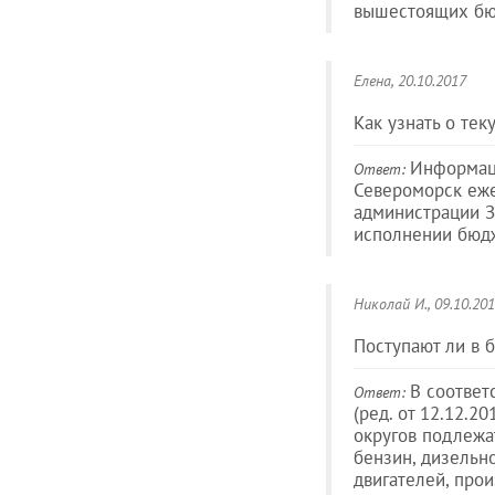
вышестоящих бюд
Елена
, 20.10.2017
Как узнать о те
Информаци
Ответ:
Североморск еже
администрации ЗА
исполнении бюд
Николай И.
, 09.10.20
Поступают ли в 
В соответ
Ответ:
(ред. от 12.12.
округов подлежа
бензин, дизельн
двигателей, про